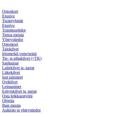
Ostoskori
Etusivu
Tuoteryhmät
Etusivu
Toimitusehdot
Tietoa meistä
Yhteystiedot
Ostoskori
Talokilvet
Irtomerkit vene/seinä
Tie- ja pihakilvet (=TK)
Sapluunat
Laitekilvet ja -tarrat
Liikekilvet
Isot tulosteet
Ovikilvet
Leimasimet
Erityiskilvet ja -tarrat
Osta leikkaustyötä
Ohjeita
Ihan muuta
Aukiolo ja yhteystiedot