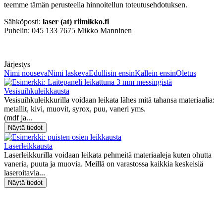
teemme tämän perusteella hinnoitellun toteutusehdotuksen.
Sähköposti:
laser (at) riimikko.fi
Puhelin: 045 133 7675 Mikko Manninen
Järjestys
Nimi nouseva
Nimi laskeva
Edullisin ensin
Kallein ensin
Oletus
Vesisuihkuleikkausta
Vesisuihkuleikkurilla voidaan leikata lähes mitä tahansa materiaalia:
metallit, kivi, muovit, syrox, puu, vaneri yms.
(mdf ja...
Laserleikkausta
Laserleikkurilla voidaan leikata pehmeitä materiaaleja kuten ohutta
vaneria, puuta ja muovia. Meillä on varastossa kaikkia keskeisiä
laseroitavia...