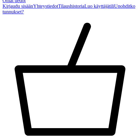
Omat tiedot
Kirjaudu sisään
Yhteystiedot
Tilaushistoria
Luo käyttäjätili
Unohditko
tunnukset?