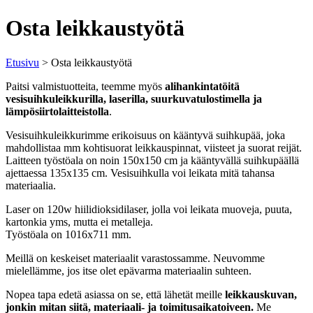
Osta leikkaustyötä
Etusivu
> Osta leikkaustyötä
Paitsi valmistuotteita, teemme myös
alihankintatöitä
vesisuihkuleikkurilla, laserilla, suurkuvatulostimella ja
lämpösiirtolaitteistolla
.
Vesisuihkuleikkurimme erikoisuus on kääntyvä suihkupää, joka
mahdollistaa mm kohtisuorat leikkauspinnat, viisteet ja suorat reijät.
Laitteen työstöala on noin 150x150 cm ja kääntyvällä suihkupäällä
ajettaessa 135x135 cm. Vesisuihkulla voi leikata mitä tahansa
materiaalia.
Laser on 120w hiilidioksidilaser, jolla voi leikata muoveja, puuta,
kartonkia yms, mutta ei metalleja.
Työstöala on 1016x711 mm.
Meillä on keskeiset materiaalit varastossamme. Neuvomme
mielellämme, jos itse olet epävarma materiaalin suhteen.
Nopea tapa edetä asiassa on se, että lähetät meille
leikkauskuvan,
jonkin mitan siitä, materiaali- ja toimitusaikatoiveen.
Me