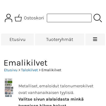
Ostoskori
Etusivu
Tuoteryhmät
Emalikilvet
Etusivu
>
Talokilvet
> Emalikilvet
Metalliset, emaloidut talonumerokilvet
ovat vanhanaikaisen tyylisiä.
Valitse sivun alalaidasta minkä
tyyppisen kilven haluat.