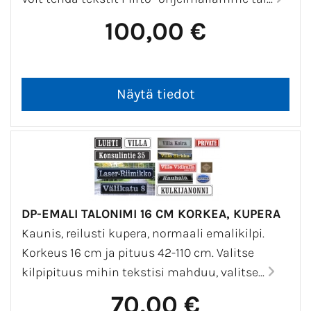
valkeat numerot 1-24 tai valko-mustat
rapputunnukset A-F.
100,00 €
Pienimmillä emalituotteilla on
aloituslisä,
joka näkyy ostoskorissa tuotenimen
perässä. 2-3 kappaleen tilausmäärällä se
katoaa.
Katso tästä lisää esimerkkikuvia.
Huomioithan, että emali on lasimainen,
kova pinta. Ruuveja ei saa kiristää liian
DP-EMALI TALONIMI 16 CM KORKEA, KUPERA
tiukkaan.
Kaunis, reilusti kupera, normaali emalikilpi.
Vaikka emalipinta on erittäin kestävä, niin
Korkeus 16 cm ja pituus 42-110 cm. Valitse
se ei kestä iskuja. Esim pudotus
kilpipituus mihin tekstisi mahduu, valitse...
betonilattialle voi lohkaista palan kilven
70,00 €
kulman emaloinnista.