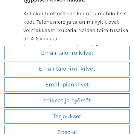
Kullekin tuotteelle on kerrottu mahdolliset
koot. Talonumero ja talonimi kyltit ovat
voimakkaasti kuperia. Näiden toimitusaika
on 4-6 viikkoa.
Muut emalikivet ovat loivasti kuperia ja
Emali talonro kilvet
niitä saa hieman useammassa koossa.
Emali talonimi kilvet
Lisäksi voit tilata hieman kalliimpia suoria,
mutta kantattuja emalikilpiä omilla
Emali pienkilvet
mitoillasi.
Tekstien kirjasinlaji on vapaa. (mallikuvissa
soikeat ja pyöreät
on usein tiivistetty Clarendon). Myös omat
fontit, kuviot ja logot ovat mahdollisia,
Tarjoukset
kunhan ne eivät ole liian pienet.
Tekstin korkeus 16 cm kilvissä on 10 cm ja
Special