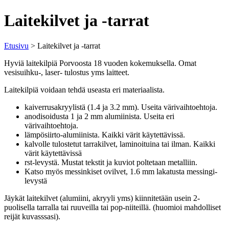
Laitekilvet ja -tarrat
Etusivu
> Laitekilvet ja -tarrat
Hyviä laitekilpiä Porvoosta 18 vuoden kokemuksella. Omat
vesisuihku-, laser- tulostus yms laitteet.
Laitekilpiä voidaan tehdä useasta eri materiaalista.
kaiverrusakryylistä (1.4 ja 3.2 mm). Useita värivaihtoehtoja.
anodisoidusta 1 ja 2 mm alumiinista. Useita eri
värivaihtoehtoja.
lämpösiirto-alumiinista. Kaikki värit käytettävissä.
kalvolle tulostetut tarrakilvet, laminoituina tai ilman. Kaikki
värit käytettävissä
rst-levystä. Mustat tekstit ja kuviot poltetaan metalliin.
Katso myös messinkiset ovilvet, 1.6 mm lakatusta messingi-
levystä
Jäykät laitekilvet (alumiini, akryyli yms) kiinnitetään usein 2-
puolisella tarralla tai ruuveilla tai pop-niiteillä. (huomioi mahdolliset
reijät kuvasssasi).