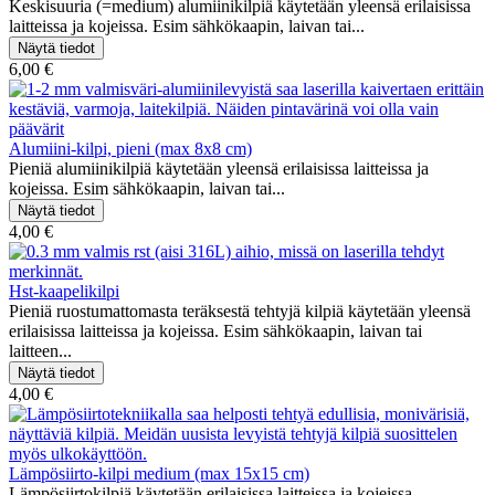
Keskisuuria (=medium) alumiinikilpiä käytetään yleensä erilaisissa
laitteissa ja kojeissa. Esim sähkökaapin, laivan tai...
6,00 €
Alumiini-kilpi, pieni (max 8x8 cm)
Pieniä alumiinikilpiä käytetään yleensä erilaisissa laitteissa ja
kojeissa. Esim sähkökaapin, laivan tai...
4,00 €
Hst-kaapelikilpi
Pieniä ruostumattomasta teräksestä tehtyjä kilpiä käytetään yleensä
erilaisissa laitteissa ja kojeissa. Esim sähkökaapin, laivan tai
laitteen...
4,00 €
Lämpösiirto-kilpi medium (max 15x15 cm)
Lämpösiirtokilpiä käytetään erilaisissa laitteissa ja kojeissa.