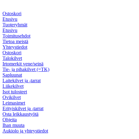
Ostoskori
Etusivu
Tuoteryhmät
Etusivu
Toimitusehdot
Tietoa meistä
Yhteystiedot
Ostoskori
Talokilvet
Irtomerkit vene/seinä
Tie- ja pihakilvet (=TK)
Sapluunat
Laitekilvet ja -tarrat
Liikekilvet
Isot tulosteet
Ovikilvet
Leimasimet
Erityiskilvet ja -tarrat
Osta leikkaustyötä
Ohjeita
Ihan muuta
Aukiolo ja yhteystiedot