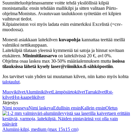
Suunnitteluohjelmassamme voitte tehdä yksilöllisiä kilpiä
monistamalla: ensin tehdään mallikilpi ja sitten valitaan Piirto-
ohjelma/Monistus. Avautuvaan taulukkoon syötetään eri kilpien
vaihtuvat tiedot.
Kilpiaineiston voi myös ladata esim esimerkiksi Excelistä (=csv-
muodossa).
Monesti asiakkaan laitekilven
kuvapohja
kannattaa teettää meillä
valmiiksi nettikauppaan.
Laitekilpiä tilataan yleensä kymmeniä tai satoja ja hinnat sovitaan
etukäteen.
Minimitilausarvo
on laitekilvissä 20 €, avl 0%.
Ohjelma osaa laskea max 30-50% määräalennuksen mutta
isoissa
tilauksissa lähetä kysely laser@riimikko.fi-sähköpostiin
.
Jos tarvitset vain yhden tai muutaman kilven, niin katso myös kohta
talotaulut
.
Muovikilvet
Alumiinikilvet
Lämpösiirtokilvet
Tarrakilvet
Rst-
kilvet
Hst-kaapelikilvet
Järjestys
Nimi nouseva
Nimi laskeva
Edullisin ensin
Kallein ensin
Oletus
Alumiini-kilpi, medium (max 15x15 cm)