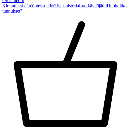
Omat tiedot
Kirjaudu sisään
Yhteystiedot
Tilaushistoria
Luo käyttäjätili
Unohditko
tunnukset?