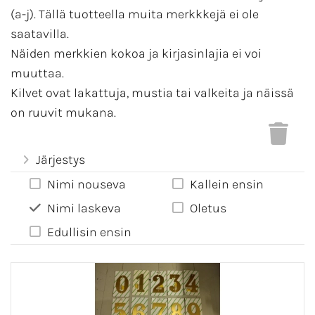
(a-j). Tällä tuotteella muita merkkkejä ei ole
saatavilla.
Näiden merkkien kokoa ja kirjasinlajia ei voi
muuttaa.
Kilvet ovat lakattuja, mustia tai valkeita ja näissä
on ruuvit mukana.
Tuotteet ovat varastossamme, joten voimme
Järjestys
lähettää ne heti, kun maksu näkyy tilillämme tai
Nimi nouseva
Kallein ensin
verkkomaksuissa. Usein tuotteet ovat jo
Nimi laskeva
Oletus
seuraavana päivänä asiakkaan postissa.
Edullisin ensin
Ohjelma laskee myös määräalennuksen alkaen jo 2
kappaleesta. Maximi-alennus on 20%.
'Irtomerkit vesisuihkulla'
kohdasta saat ihan