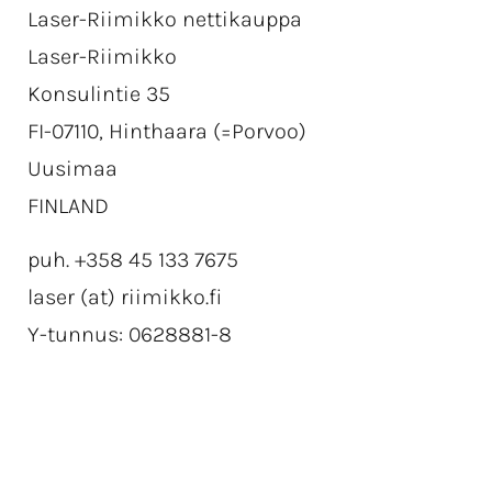
Laser-Riimikko nettikauppa
Katso ensin, minkä kokoiselle alueelle logosi sopii.
Laser-Riimikko
Valitse sitten materiaali, pinnoitus, viimeistely ja
Konsulintie 35
kiinnitystapa.
FI-07110, Hinthaara (=Porvoo)
Ohjelma näyttää tuotteen
oletushinnan
. Tilauksen
Uusimaa
lopullinen hinta määrätytyy sen mukaan tuleeko
FINLAND
työhön merkittäviä suunnittelutöitä tai vaatiiko
kuvio merkittävästi enemmän leikkaus yms työtä.
puh. +358 45 133 7675
laser (at) riimikko.fi
Y-tunnus: 0628881-8