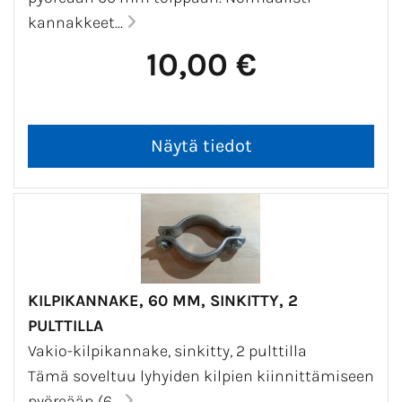
tolpan ympäristö kivillä ja betonimassalla.
kannakkeet...
10,00 €
KILPIKANNAKE, 60 MM, SINKITTY, 2
PULTTILLA
Vakio-kilpikannake, sinkitty, 2 pulttilla
Tämä soveltuu lyhyiden kilpien kiinnittämiseen
pyöreään (6...