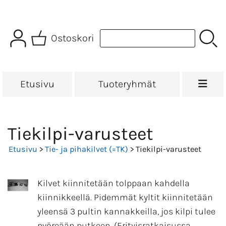
Ostoskori
Etusivu
Tuoteryhmät
Tiekilpi-varusteet
Etusivu
>
Tie- ja pihakilvet (=TK)
> Tiekilpi-varusteet
Kilvet kiinnitetään tolppaan kahdella
kiinnikkeellä. Pidemmät kyltit kiinnitetään
yleensä 3 pultin kannakkeilla, jos kilpi tulee
pyöreään putkeen. (Erityisratkaisussa