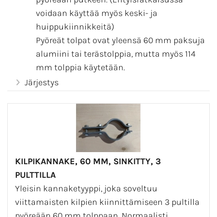
voidaan käyttää myös keski- ja
huippukiinnikkeitä)
Pyöreät tolpat ovat yleensä 60 mm paksuja
alumiini tai terästolppia, mutta myös 114
mm tolppia käytetään.
Talonumerot voidaan kiinnittää
Järjestys
matalampiin suorakaidetolppiin suoraan 2
pultilla.
Tolppajalka on usein betonista valettu
valmis tuote (tolppa-antura). 60 mm
tolpalle niitä löytyy helposti, mutta 100m
KILPIKANNAKE, 60 MM, SINKITTY, 3
tolpalle sellaisia voi olla vaikea löytää.
PULTTILLA
Omatoimisesti kilven saa pysymään myös
Yleisin kannaketyyppi, joka soveltuu
niin, että kaivetaan 60-70 cm kuoppa,
viittamaisten kilpien kiinnittämiseen 3 pultilla
asetetaan tolppa paikalleen ja täytetään
pyöreään 60 mm tolppaan. Normaalisti