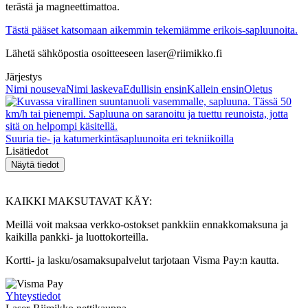
terästä ja magneettimattoa.
Tästä pääset katsomaan aikemmin tekemiämme erikois-sapluunoita.
Lähetä sähköpostia osoitteeseen laser@riimikko.fi
Järjestys
Nimi nouseva
Nimi laskeva
Edullisin ensin
Kallein ensin
Oletus
Suuria tie- ja katumerkintäsapluunoita eri tekniikoilla
Lisätiedot
KAIKKI MAKSUTAVAT KÄY:
Meillä voit maksaa verkko-ostokset pankkiin ennakkomaksuna ja
kaikilla pankki- ja luottokorteilla.
Kortti- ja lasku/osamaksupalvelut tarjotaan Visma Pay:n kautta.
Yhteystiedot