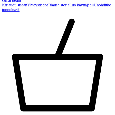
Omat tiedot
Kirjaudu sisään
Yhteystiedot
Tilaushistoria
Luo käyttäjätili
Unohditko
tunnukset?