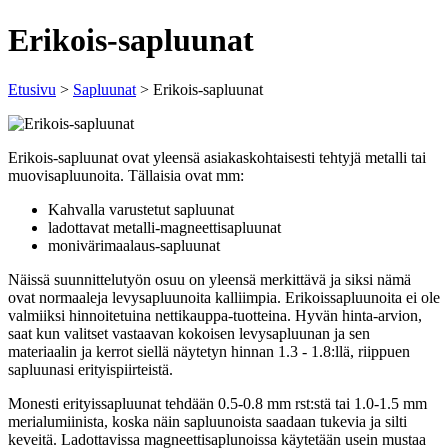
Erikois-sapluunat
Etusivu
>
Sapluunat
> Erikois-sapluunat
Erikois-sapluunat ovat yleensä asiakaskohtaisesti tehtyjä metalli tai
muovisapluunoita. Tällaisia ovat mm:
Kahvalla varustetut sapluunat
ladottavat metalli-magneettisapluunat
monivärimaalaus-sapluunat
Näissä suunnittelutyön osuu on yleensä merkittävä ja siksi nämä
ovat normaaleja levysapluunoita kalliimpia. Erikoissapluunoita ei ole
valmiiksi hinnoitetuina nettikauppa-tuotteina. Hyvän hinta-arvion,
saat kun valitset vastaavan kokoisen levysapluunan ja sen
materiaalin ja kerrot siellä näytetyn hinnan 1.3 - 1.8:llä, riippuen
sapluunasi erityispiirteistä.
Monesti erityissapluunat tehdään 0.5-0.8 mm rst:stä tai 1.0-1.5 mm
merialumiinista, koska näin sapluunoista saadaan tukevia ja silti
keveitä. Ladottavissa magneettisaplunoissa käytetään usein mustaa