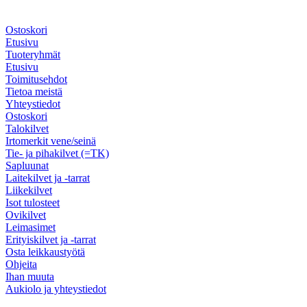
Ostoskori
Etusivu
Tuoteryhmät
Etusivu
Toimitusehdot
Tietoa meistä
Yhteystiedot
Ostoskori
Talokilvet
Irtomerkit vene/seinä
Tie- ja pihakilvet (=TK)
Sapluunat
Laitekilvet ja -tarrat
Liikekilvet
Isot tulosteet
Ovikilvet
Leimasimet
Erityiskilvet ja -tarrat
Osta leikkaustyötä
Ohjeita
Ihan muuta
Aukiolo ja yhteystiedot