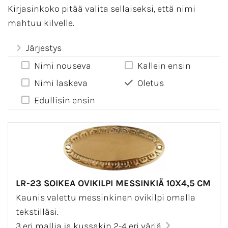
Kirjasinkoko pitää valita sellaiseksi, että nimi
mahtuu kilvelle.
Järjestys
Nimi nouseva
Kallein ensin
Nimi laskeva
Oletus
Edullisin ensin
LR-23 SOIKEA OVIKILPI MESSINKIÄ 10X4,5 CM
Kaunis valettu messinkinen ovikilpi omalla
tekstilläsi.
3 eri mallia ja kussakin 2-4 eri väriä.