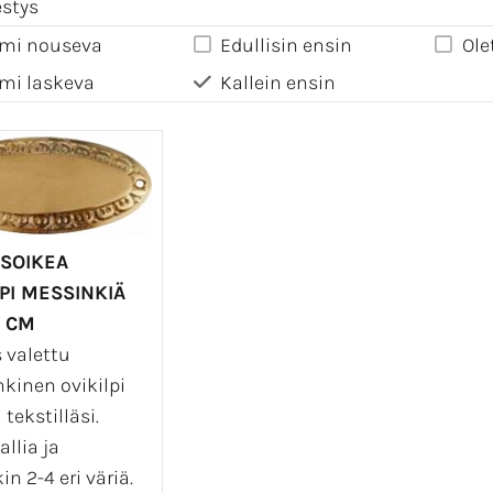
estys
mi nouseva
Edullisin ensin
Ole
mi laskeva
Kallein ensin
 SOIKEA
LPI MESSINKIÄ
5 CM
 valettu
kinen ovikilpi
tekstilläsi.
allia ja
n 2-4 eri väriä.