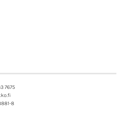
33 7675
kko.fi
8881-8