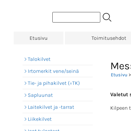
Etusivu
Toimitusehdot
Talokilvet
Mess
Irtomerkit vene/seinä
Etusivu
Tie- ja pihakilvet (=TK)
Valetut
Sapluunat
Laitekilvet ja -tarrat
Kilpeen t
Liikekilvet