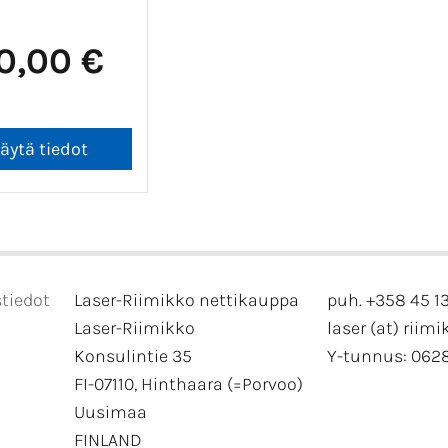
0,00 €
tiedot
Laser-Riimikko nettikauppa
puh. +358 45 1
Laser-Riimikko
laser (at) riimi
Konsulintie 35
Y-tunnus: 062
FI-07110, Hinthaara (=Porvoo)
Uusimaa
FINLAND