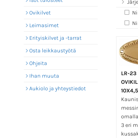
Isot tulosteet
Järj
Ovikilvet
Ni
Ni
Leimasimet
Erityiskilvet ja -tarrat
Osta leikkaustyötä
Ohjeita
LR-23
Ihan muuta
OVIKI
Aukiolo ja yhteystiedot
10X4,
Kaunis
messin
omalla 
3 eri m
kussaki