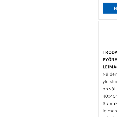
TRODA
PYÖRE
LEIMA
Näide
yleisl
on väl
40x40
Suorak
leimas