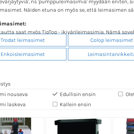
sevärjäytyviä', ns 'pumppuleimasimia' myydään eniten, si
eimasimet. Näiden etuna on myös se, että leimasimen säi
eimasimet:
autta saat myös TipTop - ikivärileimasimia. Nämä sovel
Trodat leimasimet
Colop leimasimet
asinkäyttö on hyvin säännöllistä. Ikivärileimasimet s
mi ei pölyynny.
Erikoisleimasimet
Leimasintarvikkeit
yös erikoisleimasimet
kuten esim 'toukkaleimasin' ja
eimavärit
estys
ntilauksen vaiheet
mi nouseva
Edullisin ensin
Ole
kkaa
sopivaan leimalaatan kokoa ja siinä parasta
mall
mi laskeva
Kallein ensin
vaa mallikuvan tekstit omillasi ja klikkaa 'Nytä'. Ruudu
t viimeistellä kuvasi tai lisätä uusia tekstejä 'Hienosää
 muut leimasimeen liittyvät valinnat ja klikkaa '
Vie ost
okorissa voit muuttaa määrää. Ohjelma osaa laskea m