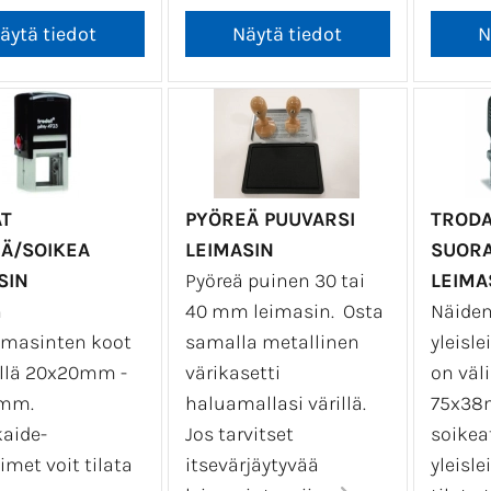
T
PYÖREÄ PUUVARSI
TRODA
Ä/SOIKEA
LEIMASIN
SUORA
SIN
Pyöreä puinen 30 tai
LEIMA
n
40 mm leimasin. Osta
Näide
eimasinten koot
samalla metallinen
yleisl
illä 20x20mm -
värikasetti
on väl
mm.
haluamallasi värillä.
75x38m
aide-
Jos tarvitset
soikea
imet voit tilata
itsevärjäytyvää
yleisl