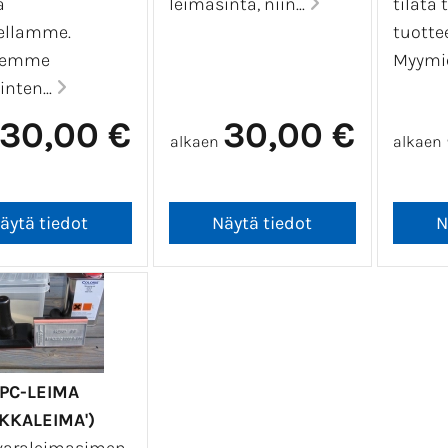
a
leimasinta, niin...
tilata 
ellamme.
tuotte
iemme
Myymi
inten...
30,00 €
30,00 €
alkaen
alkaen
PPC-LEIMA
UKKALEIMA')