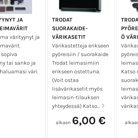
kkaamalla kuvaasi ostoskorissa pääset vielä muuttamaa
nista
' toiminnolla voi luoda samanlaisia leimasimia
er
YYNYT JA
TRODAT
TRODA
EIMAVÄRIT
SUORAKAIDE-
PYÖRE
MALAISTA TYÖTÄ.
ima värityynyt ja
VÄRIKASETIT
Ö VÄR
imavärit.
Värikastetteja erikseen
Värika
e sopiva
pyöreisiin / suorakaide
pyöreis
ny tai sanko ja
Trodat leimasimiin
leimas
 haluamasi väri.
erikseen ostettuna.
Katso
(Voit ostaa
suorak
lisävärikasetit myös
leimas
leimasin-tilauksen
värika
yhteydessä) Katso...
värikas
6,00 €
alkaen
alkae