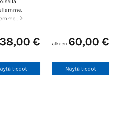
toisella
ellamme.
emme...
38,00 €
60,00 €
alkaen