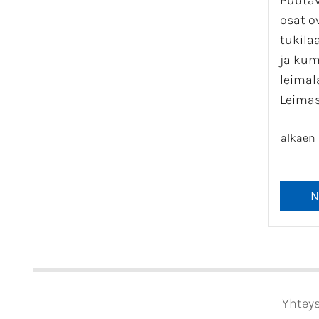
Puuta
osat o
tukila
ja kum
leimal
Leimas
alkaen
Yhteys