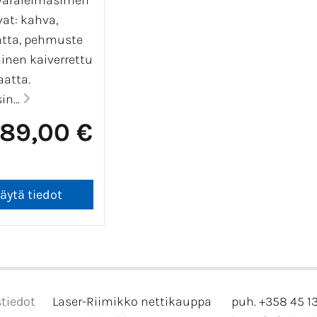
varaleimasimen
vat: kahva,
atta, pehmuste
inen kaiverrettu
aatta.
in...
89,00 €
tiedot
Laser-Riimikko nettikauppa
puh. +358 45 1