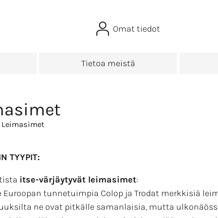
Omat tiedot
Tietoa meistä
masimet
 Leimasimet
N TYYPIT:
tista
itse-värjäytyvät leimasimet
:
uroopan tunnetuimpia Colop ja Trodat merkkisiä leima
uksilta ne ovat pitkälle samanlaisia, mutta ulkonäössä