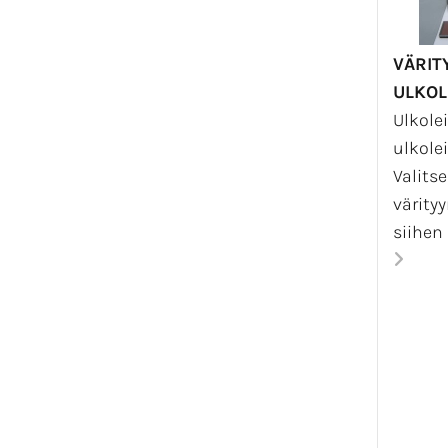
Kli
'
Mo
VÄRIT
ULKOL
TUE SUO
Ulkole
ulkole
Valits
värityy
siihen