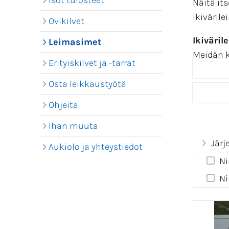
Isot tulosteet
Näitä it
ikiväril
Ovikilvet
Ikiväril
Leimasimet
Meidän k
Erityiskilvet ja -tarrat
kun leim
jotta ku
Osta leikkaustyötä
Ohjeita
Katso m
erikoisl
Ihan muuta
Järj
Leimasi
Aukiolo ja yhteystiedot
Ni
Kli
Ni
Kor
V
oi
Tee
Ost