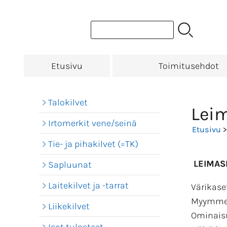
Etusivu
Toimitusehdot
Talokilvet
Lei
Irtomerkit vene/seinä
Etusivu
>
Tie- ja pihakilvet (=TK)
LEIMASI
Sapluunat
Laitekilvet ja -tarrat
Värikase
Myymme E
Liikekilvet
Ominaisu