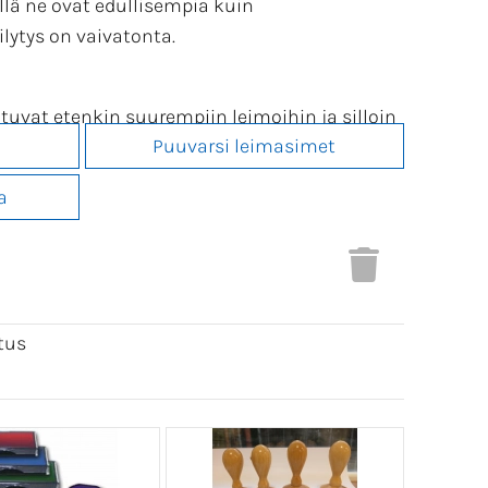
llä ne ovat edullisempia kuin
lytys on vaivatonta.
tuvat etenkin suurempiin leimoihin ja silloin
Puuvarsi leimasimet
äilytetään omassa matalassa kotelossaan,
a
 pakkausleimasimet sekä niihin tarkoitetut
tus
ikuvaa
.
lle avautuu leimakuvasi.
tö' kohdasta
oskoriin
'.
ääräalennuksen.