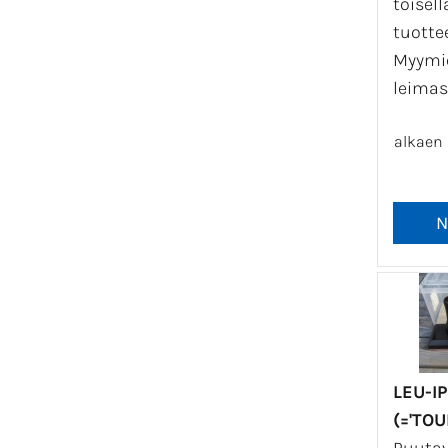
toisell
tuotte
Myym
leimas
alkaen
LEU-I
(='TO