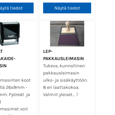
T
LEP-
KAIDE-
PAKKAUSLEIMASIN
SIN
Tukeva, kunnollinen
n
pakkausleimasin
eimasinten koot
ulko- ja sisäkäyttöön.
illä 26x9mm -
8 eri laattakokoa.
m. Pyöreät ja
Valmiit yleiset...
t
eimasimet voit