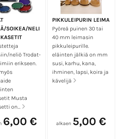
n sitä.
i tekstillä
.
T
PIKKULEIPURIN LEIMA
Ä/SOIKEA/NELI
Pyöreä puinen 30 tai
IKASETIT
40 mm leimasin
stetteja
pikkuleipurille.
iin/neliö Trodat-
eläinten jälkiä on mm
imiin erikseen.
susi, karhu, kana,
 myös
ihminen, lapsi, koira ja
aide
kävelijä
inten
setit Musta
etti on...
6,00 €
5,00 €
n
alkaen