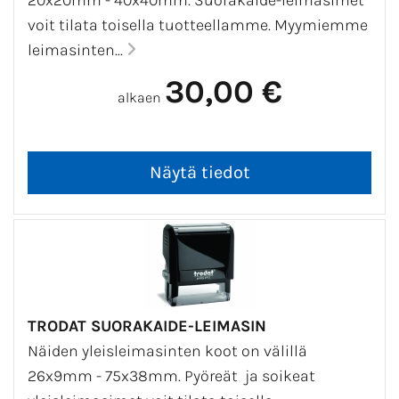
20x20mm - 40x40mm. Suorakaide-leimasimet
voit tilata toisella tuotteellamme. Myymiemme
leimasinten...
30,00 €
alkaen
TRODAT SUORAKAIDE-LEIMASIN
Näiden yleisleimasinten koot on välillä
26x9mm - 75x38mm. Pyöreät ja soikeat