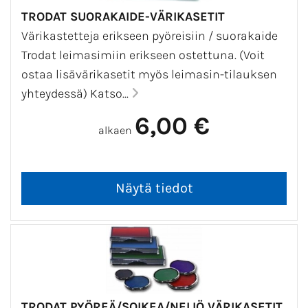
tekstejä, niin saat lisättyä nämä tekstirivit
TRODAT SUORAKAIDE-VÄRIKASETIT
'Piirrossa'. Pääset sinne 'Hienosäätö' kohdasta tai
Värikastetteja erikseen pyöreisiin / suorakaide
klikkaamalla kuvaasi ostoskorissa.
Trodat leimasimiin erikseen ostettuna. (Voit
ostaa lisävärikasetit myös leimasin-tilauksen
yhteydessä) Katso...
6,00 €
alkaen
TRODAT PYÖREÄ/SOIKEA/NELIÖ VÄRIKASETIT