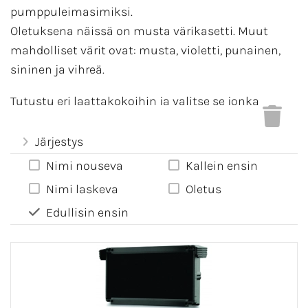
pumppuleimasimiksi.
Oletuksena näissä on musta värikasetti. Muut
mahdolliset värit ovat: musta, violetti, punainen,
sininen ja vihreä.
Tutustu eri laattakokoihin ja valitse se jonka
koko/mittasuheeet soveltuvat parhaiten.
Älä valitse liian kapeaa leimasinta, jos tekstisi on
Järjestys
pitkä.
Nimi nouseva
Kallein ensin
Hinnat sisältävät leimasinlaitteen, mustan
Nimi laskeva
Oletus
värikasetin ja kaiverruksen.
Edullisin ensin
Tuotteen alimmalla rivillä näytetään hinnat
valituilla optioilla.
Ohjelma laskee
määräalennuksen
ostoskorissa.
Jos leimassasi on
erikokoisia tai erimuotoisia