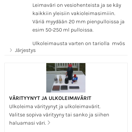
Leimaväri on vesiohenteista ja se käy
kaikkiin yleisiin vakioleimasimiiin.
Väriä myydään 20 mm pienpulloissa ja
esim 50-250 ml pulloissa.
Ulkoleimausta varten on tarjolla myös
Järjestys
ulkoolosuhteisiin sopivaa -leimaväriä
ja siihen sopiva värisanko.
VÄRITYYNYT JA ULKOLEIMAVÄRIT
Ulkoleima värityynyt ja ulkoleimavärit.
Valitse sopiva värityyny tai sanko ja siihen
haluamasi väri.