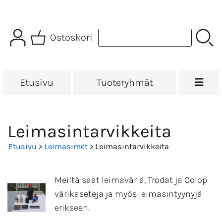
Ostoskori
Etusivu
Tuoteryhmät
Leimasintarvikkeita
Etusivu
>
Leimasimet
> Leimasintarvikkeita
Meiltä saat leimaväriä, Trodat ja Colop
värikaseteja ja myös leimasintyynyjä
erikseen.