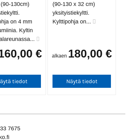
 (90-130cm)
(90-130 x 32 cm)
tiekyltti.
yksityistiekyltti.
pohja on 4 mm
Kylttipohja on...
miinia. Kyltin
 alareunassa...
160,00 €
180,00 €
alkaen
133 7675
ko.fi