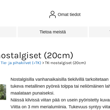
Omat tiedot
Tietoa meistä
ostalgiset (20cm)
>
Tie- ja pihakilvet (=TK)
> TK-nostalgiset (20cm)
Nostalgisilla vanhanaikaisilla tiekilvillä tarkoitetaa
tukeva metallinen pyöreä tolppa tai neliömäinen la
maalataan punaiseksi.
Näissä kilvissä viitan pää on usein pyöristetty kuv
Viitta on 3 mm merialumiinia. Tukevuus syntyy viit