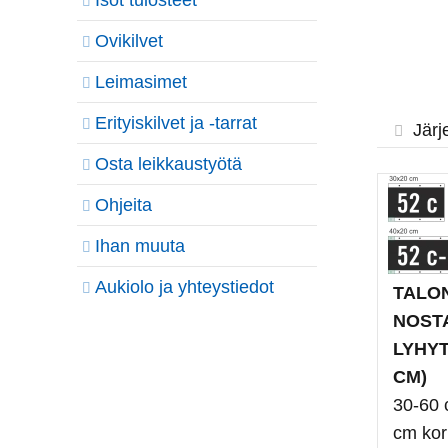
Isot tulosteet
Ovikilvet
Leimasimet
Erityiskilvet ja -tarrat
Järj
Osta leikkaustyötä
Ohjeita
Ihan muuta
Aukiolo ja yhteystiedot
TALO
NOST
LYHYT
CM)
30-60 
cm ko