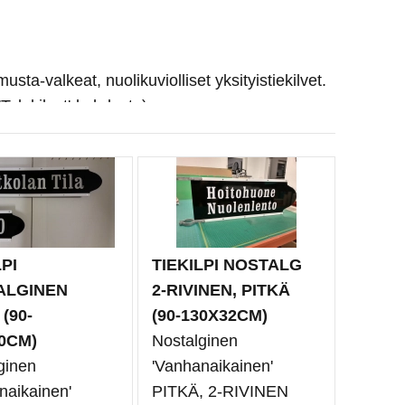
musta-valkeat, nuolikuviolliset yksityistiekilvet.
 'Talokilvet'-kohdasta)
PI
TIEKILPI NOSTALG
ALGINEN
2-RIVINEN, PITKÄ
(90-
(90-130X32CM)
0CM)
Nostalginen
ginen
'Vanhanaikainen'
naikainen'
PITKÄ, 2-RIVINEN