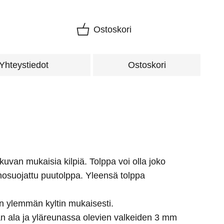
Ostoskori
Yhteystiedot
Ostoskori
n kuvan mukaisia kilpiä. Tolppa voi olla joko
hosuojattu puutolppa. Yleensä tolppa
an ylemmän kyltin mukaisesti.
an ala ja yläreunassa olevien valkeiden 3 mm