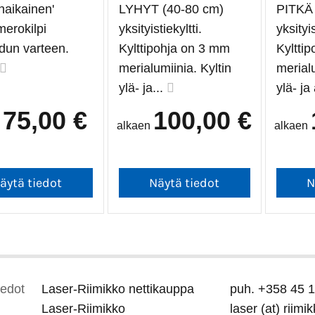
naikainen'
LYHYT (40-80 cm)
PITKÄ
merokilpi
yksityistiekyltti.
yksityis
adun varteen.
Kylttipohja on 3 mm
Kyltti
merialumiinia. Kyltin
merialu
ylä- ja...
ylä- ja
75,00 €
100,00 €
n
alkaen
alkaen
iedot
Laser-Riimikko nettikauppa
puh. +358 45 
Laser-Riimikko
laser (at) riimik