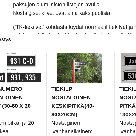
paksujen alumiinisten listojen avulla.
Nostalgiset kilvet ovat aina kaksipuolisia.
('TK-tiekilvet' kohdasta löydät normaalit tiekilvet ja 
Talojen seiniin ja aitoihin kiinnitettävät kilvet löydät
estys
NUMERO
TIEKILPI
TIEKIL
ALGINEN
NOSTALGINEN
NOST
 (30-60 X 20
KESKIPITKÄ(40-
PITKÄ 
80X20CM)
130X2
cm pitkä ja 20
Nostalginen
Nostal
rkea
'Vanhanaikainen'
'Vanha