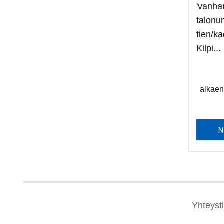
'vanha
talonu
tien/k
Kilpi...
alkae
Yhteyst