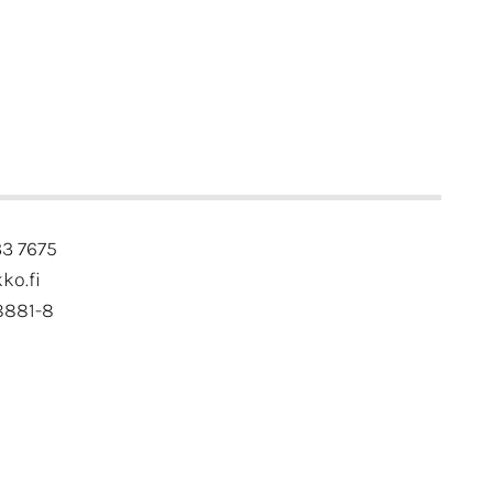
33 7675
kko.fi
8881-8