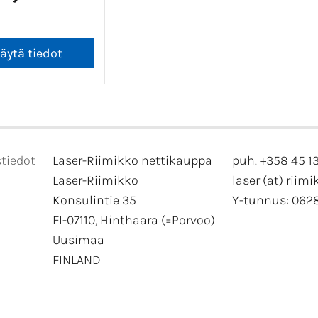
tiedot
Laser-Riimikko nettikauppa
puh. +358 45 1
Laser-Riimikko
laser (at) riimi
Konsulintie 35
Y-tunnus: 062
FI-07110, Hinthaara (=Porvoo)
Uusimaa
FINLAND