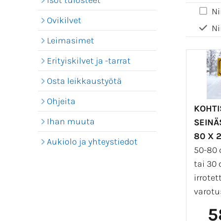
Isot tulosteet
Ni
Ovikilvet
Ni
Leimasimet
Erityiskilvet ja -tarrat
Osta leikkaustyötä
Ohjeita
KOHT
Ihan muuta
SEINÄ
80 X 
Aukiolo ja yhteystiedot
50-80 
tai 30
irrote
varotus
5