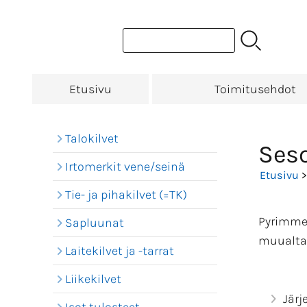
Etusivu
Toimitusehdot
Talokilvet
Seso
Irtomerkit vene/seinä
Etusivu
Tie- ja pihakilvet (=TK)
Pyrimme 
Sapluunat
muualta 
Laitekilvet ja -tarrat
Liikekilvet
Järj