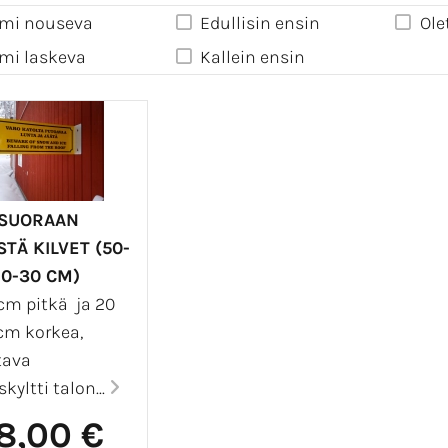
mi nouseva
Edullisin ensin
Ole
mi laskeva
Kallein ensin
ISUORAAN
STÄ KILVET (50-
20-30 CM)
cm pitkä ja 20
 cm korkea,
ttava
kyltti talon...
8,00 €