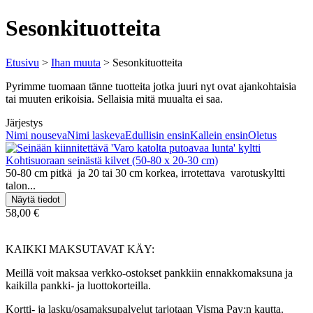
Sesonkituotteita
Etusivu
>
Ihan muuta
> Sesonkituotteita
Pyrimme tuomaan tänne tuotteita jotka juuri nyt ovat ajankohtaisia
tai muuten erikoisia. Sellaisia mitä muualta ei saa.
Järjestys
Nimi nouseva
Nimi laskeva
Edullisin ensin
Kallein ensin
Oletus
Kohtisuoraan seinästä kilvet (50-80 x 20-30 cm)
50-80 cm pitkä ja 20 tai 30 cm korkea, irrotettava varotuskyltti
talon...
58,00 €
KAIKKI MAKSUTAVAT KÄY:
Meillä voit maksaa verkko-ostokset pankkiin ennakkomaksuna ja
kaikilla pankki- ja luottokorteilla.
Kortti- ja lasku/osamaksupalvelut tarjotaan Visma Pay:n kautta.