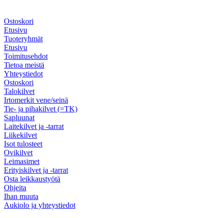
Ostoskori
Etusivu
Tuoteryhmät
Etusivu
Toimitusehdot
Tietoa meistä
Yhteystiedot
Ostoskori
Talokilvet
Irtomerkit vene/seinä
Tie- ja pihakilvet (=TK)
Sapluunat
Laitekilvet ja -tarrat
Liikekilvet
Isot tulosteet
Ovikilvet
Leimasimet
Erityiskilvet ja -tarrat
Osta leikkaustyötä
Ohjeita
Ihan muuta
Aukiolo ja yhteystiedot