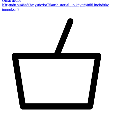
Omat tiedot
Kirjaudu sisään
Yhteystiedot
Tilaushistoria
Luo käyttäjätili
Unohditko
tunnukset?