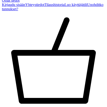
Omat tiedot
Kirjaudu sisään
Yhteystiedot
Tilaushistoria
Luo käyttäjätili
Unohditko
tunnukset?