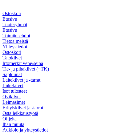
Ostoskori
Etusivu
Tuoteryhmät
Etusivu
Toimitusehdot
Tietoa meistä
Yhteystiedot
Ostoskori
Talokilvet
Irtomerkit vene/seinä
Tie- ja pihakilvet (=TK)
Sapluunat
Laitekilvet ja -tarrat
Liikekilvet
Isot tulosteet
Ovikilvet
Leimasimet
Erityiskilvet ja -tarrat
Osta leikkaustyötä
Ohjeita
Ihan muuta
Aukiolo ja yhteystiedot