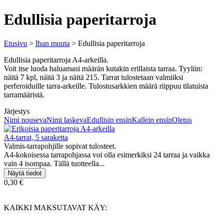
Edullisia paperitarroja
Etusivu
>
Ihan muuta
> Edullisia paperitarroja
Edullisia paperitarroja A4-arkeilla.
Voit itse luoda haluamasi määrän kutakin erillaista tarraa. Tyyliin:
näitä 7 kpl, näitä 3 ja näitä 215. Tarrat tulostetaan valmiiksi
perferoiduille tarra-arkeille. Tulostusarkkien määrä riippuu tilatuista
tarramääristä.
Järjestys
Nimi nouseva
Nimi laskeva
Edullisin ensin
Kallein ensin
Oletus
A4-tarrat, 5 saraketta
Valmis-tarrapohjille sopivat tulosteet.
A4-kokoisessa tarrapohjassa voi olla esimerkiksi 24 tarraa ja vaikka
vain 4 isompaa. Tällä tuotteella...
0,30 €
KAIKKI MAKSUTAVAT KÄY: