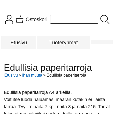
Ostoskori
Etusivu
Tuoteryhmät
Edullisia paperitarroja
Etusivu
>
Ihan muuta
> Edullisia paperitarroja
Edullisia paperitarroja A4-arkeilla.
Voit itse luoda haluamasi määrän kutakin erillaista
tarraa. Tyyliin: näitä 7 kpl, näitä 3 ja näitä 215. Tarrat
tulostetaan valmiiksi perferoiduille tarra-arkeille.