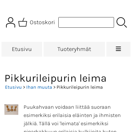
Ostoskori
Etusivu
Tuoteryhmät
Pikkurileipurin leima
Etusivu
>
Ihan muuta
> Pikkurileipurin leima
Puukahvaan voidaan liittää suoraan
esimerkiksi erilaisia eläinten ja ihmisten
jälkiä. Tällä voi 'leimata' esimerkiksi
piparkakkuun erilaisia kulkijoita kuten,