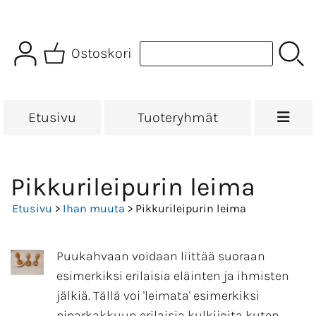
Ostoskori
Etusivu
Tuoteryhmät
Pikkurileipurin leima
Etusivu
>
Ihan muuta
> Pikkurileipurin leima
Puukahvaan voidaan liittää suoraan
esimerkiksi erilaisia eläinten ja ihmisten
jälkiä. Tällä voi 'leimata' esimerkiksi
piparkakkuun erilaisia kulkijoita kuten,