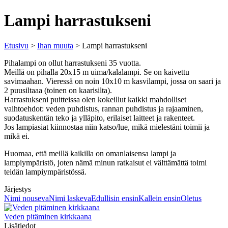
Lampi harrastukseni
Etusivu
>
Ihan muuta
> Lampi harrastukseni
Pihalampi on ollut harrastukseni 35 vuotta.
Meillä on pihalla 20x15 m uima/kalalampi. Se on kaivettu
savimaahan. Vieressä on noin 10x10 m kasvilampi, jossa on saari ja
2 puusiltaaa (toinen on kaarisilta).
Harrastukseni puitteissa olen kokeillut kaikki mahdolliset
vaihtoehdot: veden puhdistus, rannan puhdistus ja rajaaminen,
suodatuskentän teko ja ylläpito, erilaiset laitteet ja rakenteet.
Jos lampiasiat kiinnostaa niin katso/lue, mikä mielestäni toimii ja
mikä ei.
Huomaa, että meillä kaikilla on omanlaisensa lampi ja
lampiympäristö, joten nämä minun ratkaisut ei välttämättä toimi
teidän lampiympäristössä.
Järjestys
Nimi nouseva
Nimi laskeva
Edullisin ensin
Kallein ensin
Oletus
Veden pitäminen kirkkaana
Lisätiedot