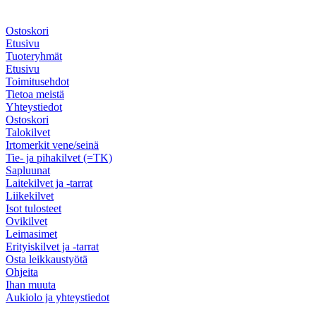
Ostoskori
Etusivu
Tuoteryhmät
Etusivu
Toimitusehdot
Tietoa meistä
Yhteystiedot
Ostoskori
Talokilvet
Irtomerkit vene/seinä
Tie- ja pihakilvet (=TK)
Sapluunat
Laitekilvet ja -tarrat
Liikekilvet
Isot tulosteet
Ovikilvet
Leimasimet
Erityiskilvet ja -tarrat
Osta leikkaustyötä
Ohjeita
Ihan muuta
Aukiolo ja yhteystiedot