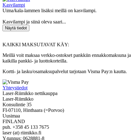
Kasvilampi
Uima/kala-lammen lisäksi meillä on kasvilampi.
Kasvilampi ja siinä oleva saari...
KAIKKI MAKSUTAVAT KÄY:
Meillä voit maksaa verkko-ostokset pankkiin ennakkomaksuna ja
kaikilla pankki- ja luottokorteilla.
Kortti- ja lasku/osamaksupalvelut tarjotaan Visma Pay:n kautta.
Yhteystiedot
Laser-Riimikko nettikauppa
Laser-Riimikko
Konsulintie 35
FI-07110, Hinthaara (=Porvoo)
Uusimaa
FINLAND
puh. +358 45 133 7675
laser (at) riimikko.fi
Y-tunnus: 0628881-8