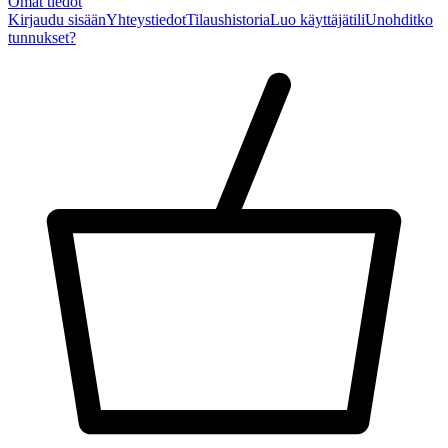
Omat tiedot
Kirjaudu sisään
Yhteystiedot
Tilaushistoria
Luo käyttäjätili
Unohditko
tunnukset?