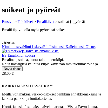
soikeat ja pyöreät
Etusivu
>
Talokilvet
>
Emalikilvet
> soikeat ja pyöreät
Emalikilpi voi olla myös pyöreä tai soikea.
Järjestys
Nimi nouseva
Nimi laskeva
Edullisin ensin
Kallein ensin
Oletus
ES-Emalikilpi, soikea
Emalinen, soikea, suora talonumerokilpi.
Näitä nostalgisia kauniita kilpiä käytetään mm talonumeroina ja...
28,00 €
KAIKKI MAKSUTAVAT KÄY:
Meillä voit maksaa verkko-ostokset pankkiin ennakkomaksuna ja
kaikilla pankki- ja luottokorteilla.
Kortti- ja lasku/osamaksupalvelut tarjotaan Visma Pay:n kautta.