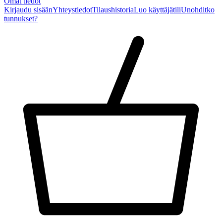
Omat tiedot
Kirjaudu sisään
Yhteystiedot
Tilaushistoria
Luo käyttäjätili
Unohditko
tunnukset?