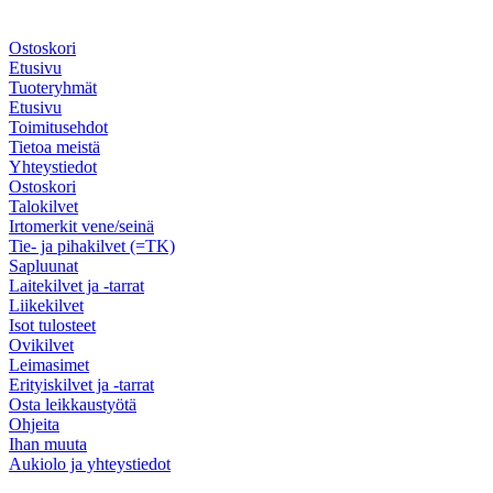
Ostoskori
Etusivu
Tuoteryhmät
Etusivu
Toimitusehdot
Tietoa meistä
Yhteystiedot
Ostoskori
Talokilvet
Irtomerkit vene/seinä
Tie- ja pihakilvet (=TK)
Sapluunat
Laitekilvet ja -tarrat
Liikekilvet
Isot tulosteet
Ovikilvet
Leimasimet
Erityiskilvet ja -tarrat
Osta leikkaustyötä
Ohjeita
Ihan muuta
Aukiolo ja yhteystiedot