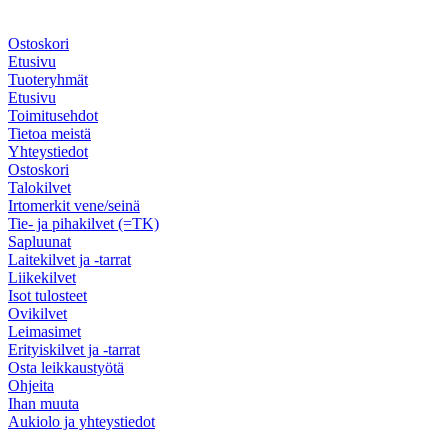
Ostoskori
Etusivu
Tuoteryhmät
Etusivu
Toimitusehdot
Tietoa meistä
Yhteystiedot
Ostoskori
Talokilvet
Irtomerkit vene/seinä
Tie- ja pihakilvet (=TK)
Sapluunat
Laitekilvet ja -tarrat
Liikekilvet
Isot tulosteet
Ovikilvet
Leimasimet
Erityiskilvet ja -tarrat
Osta leikkaustyötä
Ohjeita
Ihan muuta
Aukiolo ja yhteystiedot