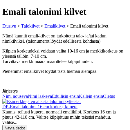
Emali talonimi kilvet
Etusivu
>
Talokilvet
>
Emalikilvet
> Emali talonimi kilvet
Nämä kauniit emali-kilvet on tarkoitettu talo- ja/tai kadun
nimikilviksi. (talonumerot löydät edellisestä kohdasta)
Kilpien korkeudeksi voidaan valita 10-16 cm ja merkkikorkeus on
yleensä tällöin 7-10 cm.
Tarvittava merkkimäärä määrittelee kilpipituuden.
Pienemmät emalikilvet löydät tästä hieman alempaa.
Järjestys
Nimi nouseva
Nimi laskeva
Edullisin ensin
Kallein ensin
Oletus
DP-Emali talonimi 16 cm korkea, kupera
Kaunis, reilusti kupera, normaali emalikilpi. Korkeus 16 cm ja
pituus 42-110 cm. Valitse kilpipituus mihin tekstisi mahduu,
valitse...