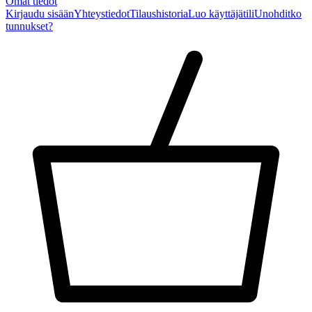
Omat tiedot
Kirjaudu sisään
Yhteystiedot
Tilaushistoria
Luo käyttäjätili
Unohditko
tunnukset?