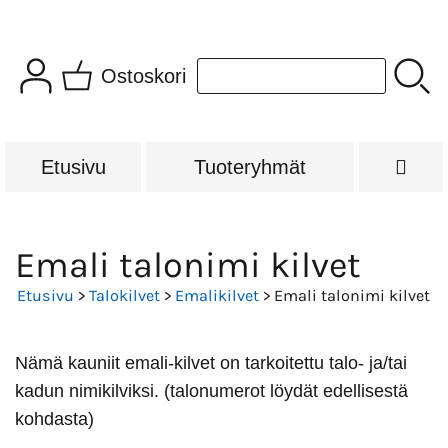
Ostoskori
Etusivu
Tuoteryhmät
Emali talonimi kilvet
Etusivu
>
Talokilvet
>
Emalikilvet
> Emali talonimi kilvet
Nämä kauniit emali-kilvet on tarkoitettu talo- ja/tai
kadun nimikilviksi. (talonumerot löydät edellisestä
kohdasta)