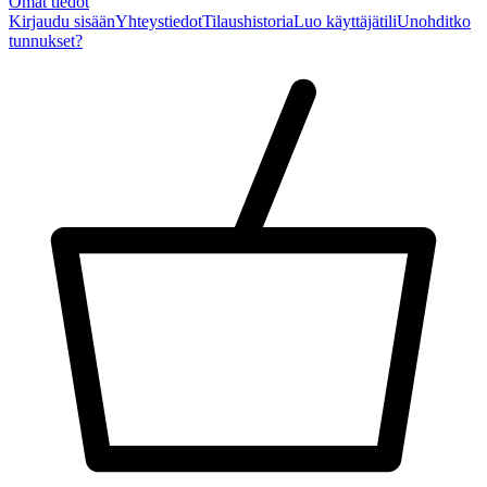
Omat tiedot
Kirjaudu sisään
Yhteystiedot
Tilaushistoria
Luo käyttäjätili
Unohditko
tunnukset?