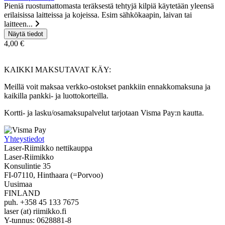
Pieniä ruostumattomasta teräksestä tehtyjä kilpiä käytetään yleensä
erilaisissa laitteissa ja kojeissa. Esim sähkökaapin, laivan tai
laitteen...
4,00 €
KAIKKI MAKSUTAVAT KÄY:
Meillä voit maksaa verkko-ostokset pankkiin ennakkomaksuna ja
kaikilla pankki- ja luottokorteilla.
Kortti- ja lasku/osamaksupalvelut tarjotaan Visma Pay:n kautta.
Yhteystiedot
Laser-Riimikko nettikauppa
Laser-Riimikko
Konsulintie 35
FI-07110, Hinthaara (=Porvoo)
Uusimaa
FINLAND
puh. +358 45 133 7675
laser (at) riimikko.fi
Y-tunnus: 0628881-8