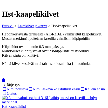
Hst-kaapelikilvet
Etusivu
>
Laitekilvet ja -tarrat
> Hst-kaapelikilvet
Haponkestävästä teräksestä (AISI-316L) valmistetut kaapelikilvet.
Mustat merkinnät poltetaan laserilla valmiisiin kilpipohjiin
Kilpiaihiot ovat on noin 0.3 mm paksuja.
Mahdolliset kiinnitystavat ovat hst-nippuside tai hst-ruuvi.
Kilven pinta on kiiltävä.
Nämä kilvet kestävät mitä tahansa olosuhteita ja liuottimia.
Järjestys
Nimi nouseva
Nimi laskeva
Edullisin ensin
Kallein ensin
Oletus
Hst-kaapelikilpi