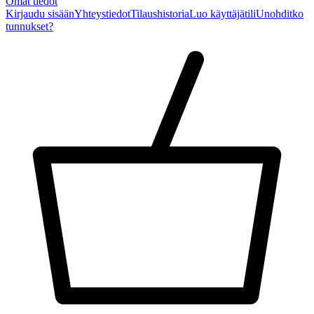
Omat tiedot
Kirjaudu sisään
Yhteystiedot
Tilaushistoria
Luo käyttäjätili
Unohditko
tunnukset?