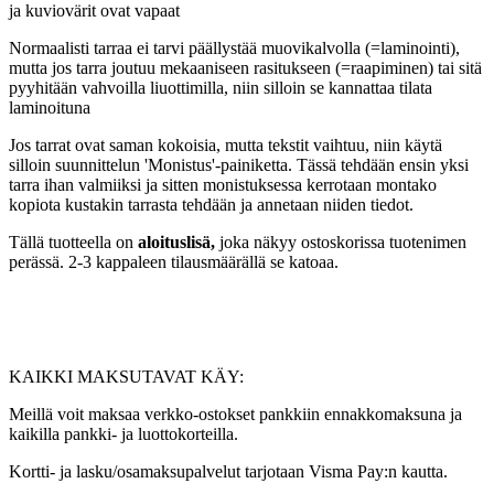
ja kuviovärit ovat vapaat
Normaalisti tarraa ei tarvi päällystää muovikalvolla (=laminointi),
mutta jos tarra joutuu mekaaniseen rasitukseen (=raapiminen) tai sitä
pyyhitään vahvoilla liuottimilla, niin silloin se kannattaa tilata
laminoituna
Jos tarrat ovat saman kokoisia, mutta tekstit vaihtuu, niin käytä
silloin suunnittelun 'Monistus'-painiketta. Tässä tehdään ensin yksi
tarra ihan valmiiksi ja sitten monistuksessa kerrotaan montako
kopiota kustakin tarrasta tehdään ja annetaan niiden tiedot.
Tällä tuotteella on
aloituslisä,
joka näkyy ostoskorissa tuotenimen
perässä. 2-3 kappaleen tilausmäärällä se katoaa.
KAIKKI MAKSUTAVAT KÄY:
Meillä voit maksaa verkko-ostokset pankkiin ennakkomaksuna ja
kaikilla pankki- ja luottokorteilla.
Kortti- ja lasku/osamaksupalvelut tarjotaan Visma Pay:n kautta.