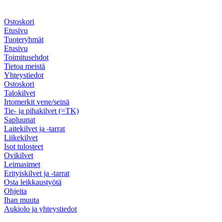
Ostoskori
Etusivu
Tuoteryhmät
Etusivu
Toimitusehdot
Tietoa meistä
Yhteystiedot
Ostoskori
Talokilvet
Irtomerkit vene/seinä
Tie- ja pihakilvet (=TK)
Sapluunat
Laitekilvet ja -tarrat
Liikekilvet
Isot tulosteet
Ovikilvet
Leimasimet
Erityiskilvet ja -tarrat
Osta leikkaustyötä
Ohjeita
Ihan muuta
Aukiolo ja yhteystiedot