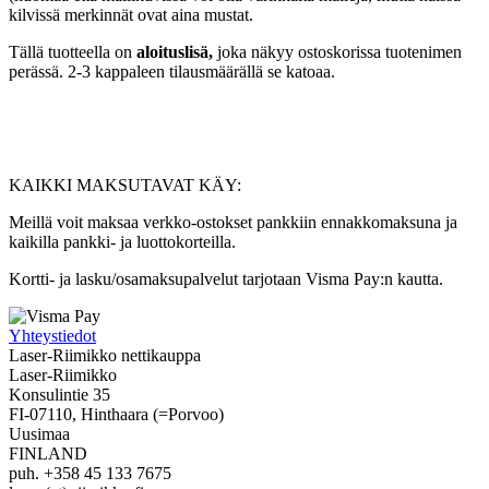
kilvissä merkinnät ovat aina mustat.
Tällä tuotteella on
aloituslisä,
joka näkyy ostoskorissa tuotenimen
perässä. 2-3 kappaleen tilausmäärällä se katoaa.
KAIKKI MAKSUTAVAT KÄY:
Meillä voit maksaa verkko-ostokset pankkiin ennakkomaksuna ja
kaikilla pankki- ja luottokorteilla.
Kortti- ja lasku/osamaksupalvelut tarjotaan Visma Pay:n kautta.
Yhteystiedot
Laser-Riimikko nettikauppa
Laser-Riimikko
Konsulintie 35
FI-07110, Hinthaara (=Porvoo)
Uusimaa
FINLAND
puh. +358 45 133 7675