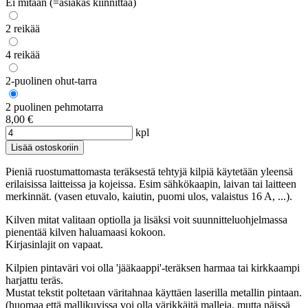
Ei mitään (=asiakas kiinnittää)
2 reikää
4 reikää
2-puolinen ohut-tarra
2 puolinen pehmotarra
8,00 €
kpl
Pieniä ruostumattomasta teräksestä tehtyjä kilpiä käytetään yleensä
erilaisissa laitteissa ja kojeissa. Esim sähkökaapin, laivan tai laitteen
merkinnät. (vasen etuvalo, kaiutin, puomi ulos, valaistus 16 A, ...).
Kilven mitat valitaan optiolla ja lisäksi voit suunnitteluohjelmassa
pienentää kilven haluamaasi kokoon.
Kirjasinlajit on vapaat.
Kilpien pintaväri voi olla 'jääkaappi'-teräksen harmaa tai kirkkaampi
harjattu teräs.
Mustat tekstit poltetaan väritahnaa käyttäen laserilla metallin pintaan.
(huomaa että mallikuvissa voi olla värikkäitä malleja, mutta näissä