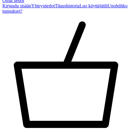
Omat tiedot
Kirjaudu sisään
Yhteystiedot
Tilaushistoria
Luo käyttäjätili
Unohditko
tunnukset?