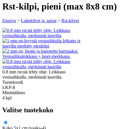
Rst-kilpi, pieni (max 8x8 cm)
Etusivu
>
Laitekilvet ja -tarrat
>
Rst-kilvet
0.8 mm rst:stä tehty ohje. Leikkaus
vesisuihkulla, merkinnät laserilla.
Tuotekoodi
LKP-8
Minimitilaus
4 kpl
Valitse tuotekoko
Koko 5x1 cm (vaaka-4)