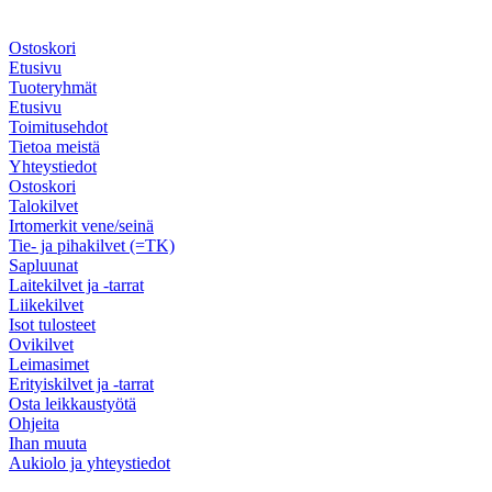
Ostoskori
Etusivu
Tuoteryhmät
Etusivu
Toimitusehdot
Tietoa meistä
Yhteystiedot
Ostoskori
Talokilvet
Irtomerkit vene/seinä
Tie- ja pihakilvet (=TK)
Sapluunat
Laitekilvet ja -tarrat
Liikekilvet
Isot tulosteet
Ovikilvet
Leimasimet
Erityiskilvet ja -tarrat
Osta leikkaustyötä
Ohjeita
Ihan muuta
Aukiolo ja yhteystiedot