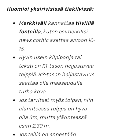
Huomioi yksirivisissä tiekilvissä:
M
erkkiväli
kannattaa
tiiviillä
fonteilla
, kuten esimerkiksi
news cothic asettaa arvoon 10-
15.
Hyvin usein kilpipohja tai
teksti on R1-tason heijastavaa
teippiä. R2-tason heijastavuus
saattaa olla maaseudulla
turha kova.
Jos tarvitset myös tolpan, niin
alarinteessä tolppa on hyvä
olla 3m, mutta ylärinteessä
esim 2,60 m.
Jos teillä on ennestään