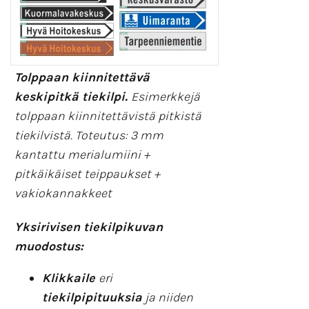
Tolppaan kiinnitettävä
keskipitkä tiekilpi.
Esimerkkejä
tolppaan kiinnitettävistä pitkistä
tiekilvistä. Toteutus: 3 mm
kantattu merialumiini +
pitkäikäiset teippaukset +
vakiokannakkeet
Yksirivisen tiekilpikuvan
muodostus:
Klikkaile
eri
tiekilpipituuksia
ja niiden