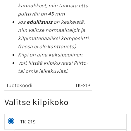
kannakkeet, niin tarkista että
pulttiväli on 45 mm
Jos
edullisuus
on keskeistä,
niin valitse normaaliteipit ja
kilpimateriaaliksi komposiitti.
(tässä ei ole kanttausta)
Kilpi on aina kaksipuolinen.
Voit liittää kilpikuvaasi Piirto-
tai omia leikekuviasi.
Tuotekoodi
TK-21P
Valitse kilpikoko
TK-21S