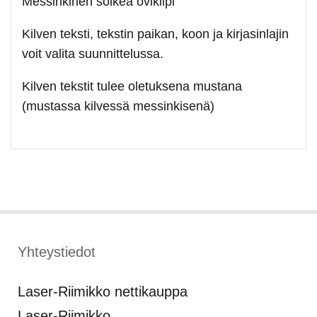
Messinkinen soikea ovikilpi
Kilven teksti, tekstin paikan, koon ja kirjasinlajin
voit valita suunnittelussa.
Kilven tekstit tulee oletuksena mustana
(mustassa kilvessä messinkisenä)
Yhteystiedot
Laser-Riimikko nettikauppa
Laser-Riimikko