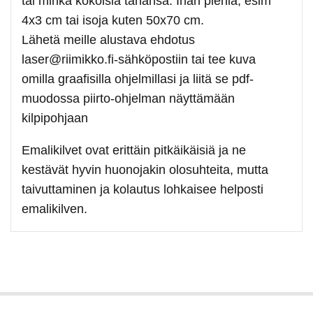
tai minkä kokoisia tahansa. Ihan pieniä, esim
4x3 cm tai isoja kuten 50x70 cm.
Lähetä meille alustava ehdotus
laser@riimikko.fi-sähköpostiin tai tee kuva
omilla graafisilla ohjelmillasi ja liitä se pdf-
muodossa piirto-ohjelman näyttämään
kilpipohjaan
Emalikilvet ovat erittäin pitkäikäisiä ja ne
kestävät hyvin huonojakin olosuhteita, mutta
taivuttaminen ja kolautus lohkaisee helposti
emalikilven.