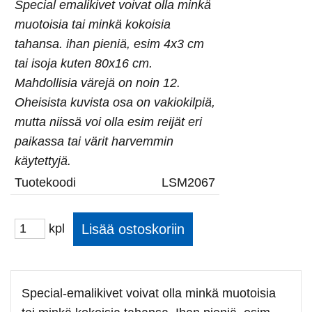
Special emalikivet voivat olla minkä
muotoisia tai minkä kokoisia
tahansa. ihan pieniä, esim 4x3 cm
tai isoja kuten 80x16 cm.
Mahdollisia värejä on noin 12.
Oheisista kuvista osa on vakiokilpiä,
mutta niissä voi olla esim reijät eri
paikassa tai värit harvemmin
käytettyjä.
Tuotekoodi
LSM2067
kpl
Special-emalikivet voivat olla minkä muotoisia