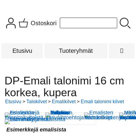
Ostoskori
Etusivu
Tuoteryhmät
DP-Emali talonimi 16 cm
korkea, kupera
Etusivu
>
Talokilvet
>
Emalikilvet
>
Emali talonimi kilvet
Esimerkkejä emalisista