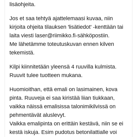
lisäohjeita.
Jos et saa tehtyä ajattelemaasi kuvaa, niin
kirjoita ohjeita tilauksen 'lisätiedot' -kenttään tai
laita viesti laser@riimikko.fi-sähköpostiin.
Me lähetämme toteutuskuvan ennen kilven
tekemistä.
Kilpi kiinnitetään yleensä 4 ruuvilla kulmista.
Ruuvit tulee tuotteen mukana.
Huomioithan, että emali on lasimainen, kova
pinta. Ruuveja ei saa kiristää liian tiukkaan,
vaikka näissä emalisissa talonimikilvissä on
pehmentävät aluslevyt.
Vaikka emalipinta on erittäin kestävä, niin se ei
kestä iskuja. Esim pudotus betonilattialle voi