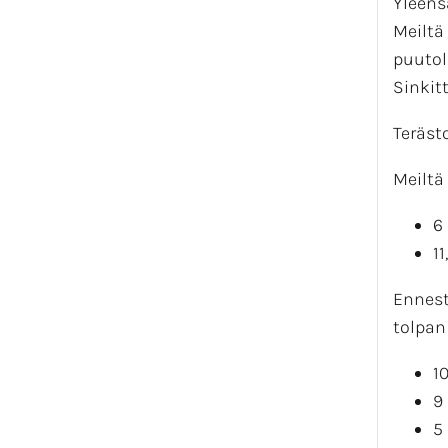
Yleens
Meiltä
puutol
Sinkit
Teräst
Meiltä 
6
1
Ennest
tolpan
1
9
5