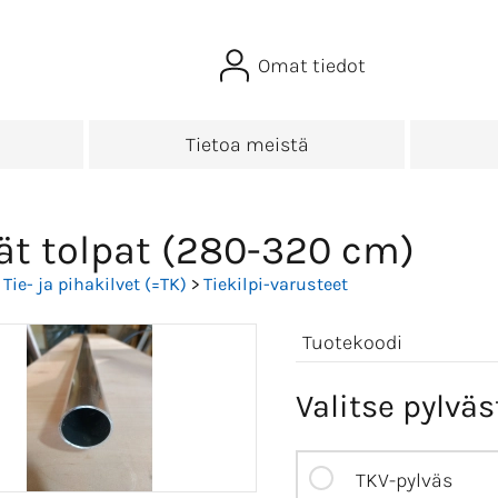
Omat tiedot
Tietoa meistä
ät tolpat (280-320 cm)
>
Tie- ja pihakilvet (=TK)
>
Tiekilpi-varusteet
Tuotekoodi
Valitse pylväs
TKV-pylväs