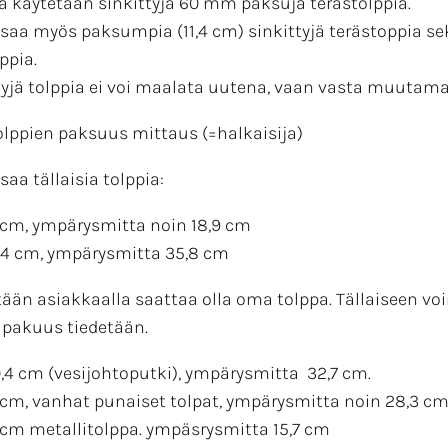
ä käytetään sinkittyjä 60 mm paksuja terästolppia.
 saa myös paksumpia (11,4 cm) sinkittyjä terästoppia s
ppia.
tyjä tolppia ei voi maalata uutena, vaan vasta muutam
olppien paksuus mittaus (=halkaisija)
saa tällaisia tolppia:
 cm, ympärysmitta noin 18,9 cm
1,4 cm, ympärysmitta 35,8 cm
ään asiakkaalla saattaa olla oma tolppa. Tällaiseen v
 pakuus tiedetään.
0,4 cm (vesijohtoputki), ympärysmitta 32,7 cm.
 cm, vanhat punaiset tolpat, ympärysmitta noin 28,3 cm
 cm metallitolppa. ympäsrysmitta 15,7 cm