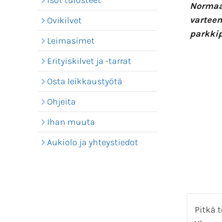
Isot tulosteet
Normaal
varteen,
Ovikilvet
parkkip
Leimasimet
Erityiskilvet ja -tarrat
Osta leikkaustyötä
Ohjeita
Ihan muuta
Aukiolo ja yhteystiedot
Pitkä t