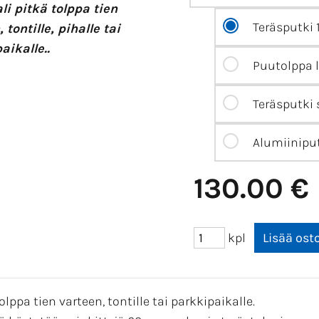
i pitkä tolppa tien
Teräsputki 
 tontille, pihalle tai
aikalle..
Puutolppa 
Teräsputki 
Alumiinipu
130.00 €
kpl
olppa tien varteen, tontille tai parkkipaikalle.