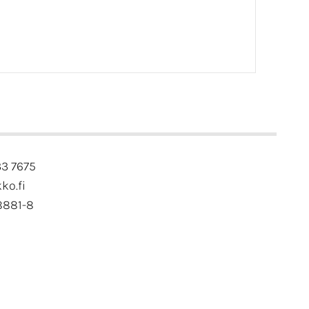
33 7675
kko.fi
8881-8