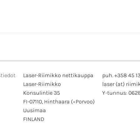
tiedot
Laser-Riimikko nettikauppa
puh. +358 45 1
Laser-Riimikko
laser (at) riimi
Konsulintie 35
Y-tunnus: 062
FI-07110, Hinthaara (=Porvoo)
Uusimaa
FINLAND