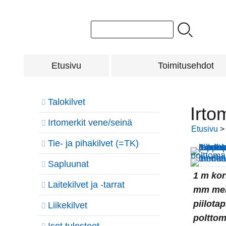
Etusivu
Toimitusehdot
Talokilvet
Irto
Irtomerkit vene/seinä
Etusivu
Tie- ja pihakilvet (=TK)
Sapluunat
1 m kor
Laitekilvet ja -tarrat
mm mer
piilota
Liikekilvet
poltto