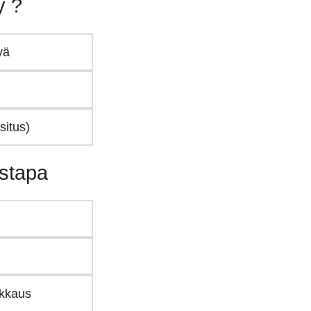
y ?
yä
situs)
ystapa
nkkaus