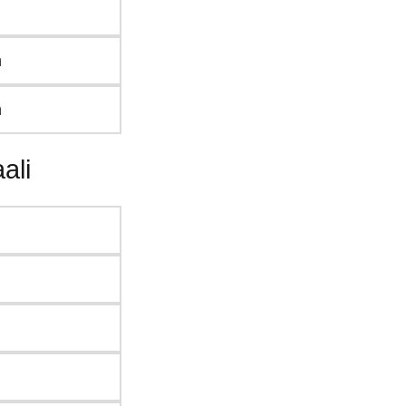
m
m
m
ali