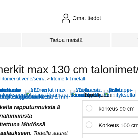
Omat tiedot
Tietoa meistä
merkit max 130 cm talonime
>
Irtomerkit vene/seinä
>
Irtomerkit metalli
Tuotekoodi
keita rapputunnuksia 8
korkeus 90 cm
ialumiinista
pitettuna lähdössä
Korkeus 100 c
maalaukseen.
Todella suuret