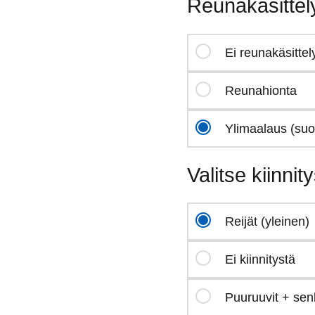
Reunakäsittel
Ei reunakäsittel
Reunahionta
Ylimaalaus (suo
Valitse kiinnit
Reijät (yleinen)
Ei kiinnitystä
Puuruuvit + se