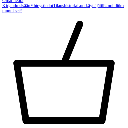
Omat tiedot
Kirjaudu sisään
Yhteystiedot
Tilaushistoria
Luo käyttäjätili
Unohditko
tunnukset?