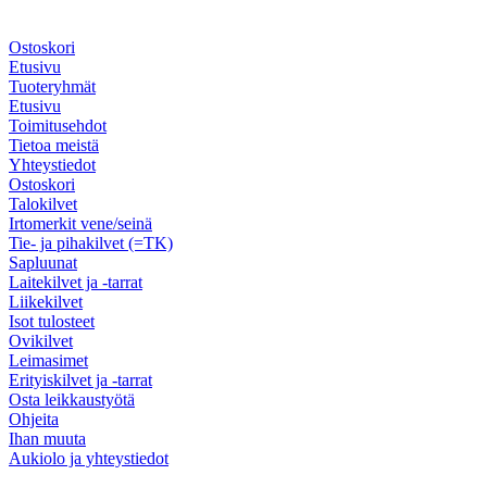
Ostoskori
Etusivu
Tuoteryhmät
Etusivu
Toimitusehdot
Tietoa meistä
Yhteystiedot
Ostoskori
Talokilvet
Irtomerkit vene/seinä
Tie- ja pihakilvet (=TK)
Sapluunat
Laitekilvet ja -tarrat
Liikekilvet
Isot tulosteet
Ovikilvet
Leimasimet
Erityiskilvet ja -tarrat
Osta leikkaustyötä
Ohjeita
Ihan muuta
Aukiolo ja yhteystiedot