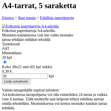
A4-tarrat, 5 saraketta
Etusivu
>
Ihan muuta
>
Edullisia paperitarroja
Erikoisia paperitarroja A4-arkeilla.
Monistus-toiminnossa voit itse valita montako
tarraa tehdään milläkin tekstillä
Tuotekoodi
A4T
Minimitilaus
20 kpl
Koko 38x21 mm (65 kpl /arkki)
0,30 €
kpl
Valmis-tarrapohjille sopivat tulosteet.
A4-kokoisessa tarrapohjassa voi olla esimerkiksi 24 tarraa ja vaikka
vain 4 isomaa. Tällä tuotteella saat helposti tehtyä edullisia tarroja
omilla teksteilläsi. Monistuksessa voi kertoa montako kutakin tarraa
tehdään.