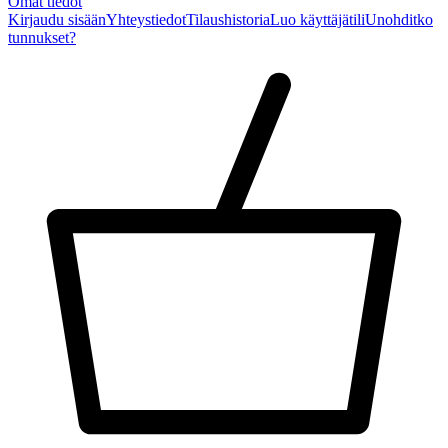
Omat tiedot
Kirjaudu sisään
Yhteystiedot
Tilaushistoria
Luo käyttäjätili
Unohditko
tunnukset?