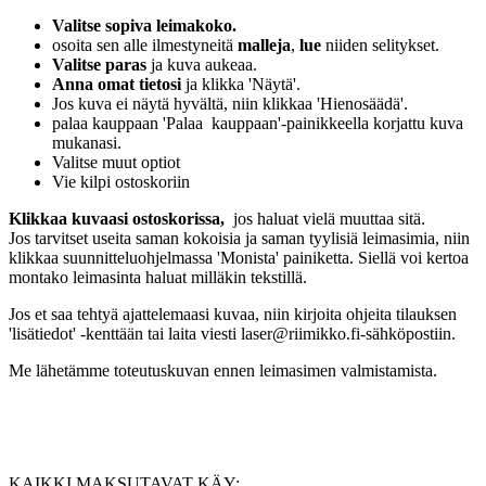
Valitse sopiva leimakoko.
osoita sen alle ilmestyneitä
malleja
,
lue
niiden selitykset.
Valitse paras
ja kuva aukeaa.
Anna omat tietosi
ja klikka 'Näytä'.
Jos kuva ei näytä hyvältä, niin klikkaa 'Hienosäädä'.
palaa kauppaan 'Palaa kauppaan'-painikkeella korjattu kuva
mukanasi.
Valitse muut optiot
Vie kilpi ostoskoriin
Klikkaa kuvaasi ostoskorissa,
jos haluat vielä muuttaa sitä.
Jos tarvitset useita saman kokoisia ja saman tyylisiä leimasimia, niin
klikkaa suunnitteluohjelmassa 'Monista' painiketta. Siellä voi kertoa
montako leimasinta haluat milläkin tekstillä.
Jos et saa tehtyä ajattelemaasi kuvaa, niin kirjoita ohjeita tilauksen
'lisätiedot' -kenttään tai laita viesti laser@riimikko.fi-sähköpostiin.
Me lähetämme toteutuskuvan ennen leimasimen valmistamista.
KAIKKI MAKSUTAVAT KÄY: