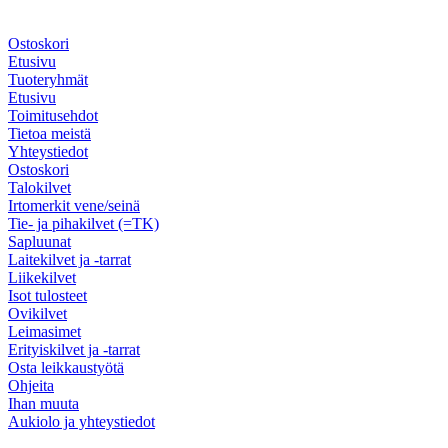
Ostoskori
Etusivu
Tuoteryhmät
Etusivu
Toimitusehdot
Tietoa meistä
Yhteystiedot
Ostoskori
Talokilvet
Irtomerkit vene/seinä
Tie- ja pihakilvet (=TK)
Sapluunat
Laitekilvet ja -tarrat
Liikekilvet
Isot tulosteet
Ovikilvet
Leimasimet
Erityiskilvet ja -tarrat
Osta leikkaustyötä
Ohjeita
Ihan muuta
Aukiolo ja yhteystiedot