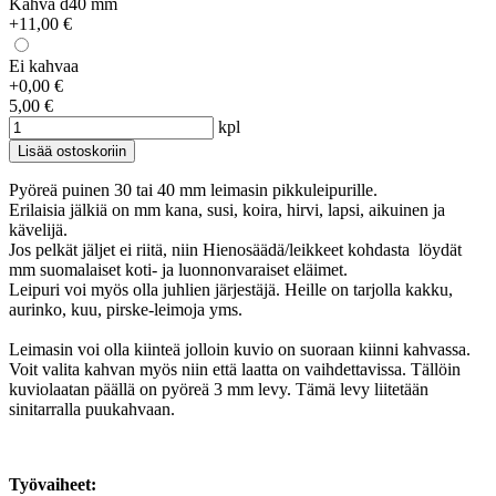
Kahva d40 mm
+11,00 €
Ei kahvaa
+0,00 €
5,00 €
kpl
Pyöreä puinen 30 tai 40 mm leimasin pikkuleipurille.
Erilaisia jälkiä on mm kana, susi, koira, hirvi, lapsi, aikuinen ja
kävelijä.
Jos pelkät jäljet ei riitä, niin Hienosäädä/leikkeet kohdasta löydät
mm suomalaiset koti- ja luonnonvaraiset eläimet.
Leipuri voi myös olla juhlien järjestäjä. Heille on tarjolla kakku,
aurinko, kuu, pirske-leimoja yms.
Leimasin voi olla kiinteä jolloin kuvio on suoraan kiinni kahvassa.
Voit valita kahvan myös niin että laatta on vaihdettavissa. Tällöin
kuviolaatan päällä on pyöreä 3 mm levy. Tämä levy liitetään
sinitarralla puukahvaan.
Työvaiheet: