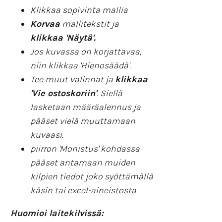
Klikkaa sopivinta mallia
Korvaa
mallitekstit ja
klikkaa 'Näytä'.
Jos kuvassa on korjattavaa,
niin klikkaa 'Hienosäädä'.
Tee muut valinnat ja
klikkaa
'Vie ostoskoriin'
. Siellä
lasketaan määräalennus ja
pääset vielä muuttamaan
kuvaasi.
piirron 'Monistus' kohdassa
pääset antamaan muiden
kilpien tiedot joko syöttämällä
käsin tai excel-aineistosta
Huomioi laitekilvissä: