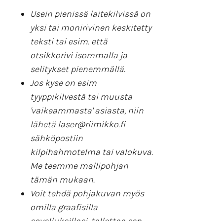
Usein pienissä laitekilvissä on
yksi tai monirivinen keskitetty
teksti tai esim. että
otsikkorivi isommalla ja
selitykset pienemmällä.
Jos kyse on esim
tyyppikilvestä tai muusta
'vaikeammasta' asiasta, niin
lähetä laser@riimikko.fi
sähköpostiin
kilpihahmotelma tai valokuva.
Me teemme mallipohjan
tämän mukaan.
Voit tehdä pohjakuvan myös
omilla graafisilla