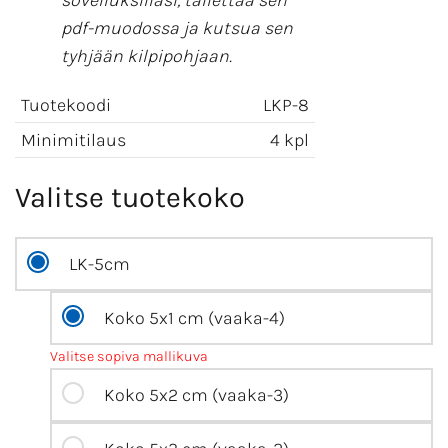
sovelluksillasi, tallettaa sen
pdf-muodossa ja kutsua sen
tyhjään kilpipohjaan.
Tuotekoodi
LKP-8
Minimitilaus
4 kpl
Valitse tuotekoko
LK-5cm
Koko 5x1 cm (vaaka-4)
Valitse sopiva mallikuva
Koko 5x2 cm (vaaka-3)