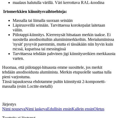
maalaus halutulla värillä. Väri kerrottava RAL-koodina
Irtomerkkien kiinnitysvaihtoehtoja:
Massalla tai liimalla suoraan seinään
Läpiruuveillä seinään. Tarvittaessa korokepalat laitetaan
väliin.
Piilotappi-kiinnitys. Kierrenysät hitsataan merkin taakse. Ei
suositella anodisoituihin alumiinimerkkeihin. Merialumiinissa
'nysät' pysyvät paremmin, mutta ei tässäkään niin hyvin kuin
rst:ssä, kuparissa tai messingissä
Tarvittaessa tehdään pahvinen jigi kiinnitysreikien merkkausta
varten.
Huomaa, että piilotappi-hitsausta emme suosittele, jos merkit
tehdään anodisoidusta alumiinista. Merkin etupuolelle saattaa tulla
pieni varjostuma.
Tässä tapauksessa ehdotamme pultin kiinnitystä 2-komponetti-
massalla (esim Loctite-metalli)
Järjestys
Nimi nouseva
Nimi laskeva
Edullisin ensin
Kallein ensin
Oletus
Tuotteita ei löytynyt