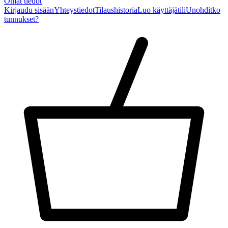
Omat tiedot
Kirjaudu sisään
Yhteystiedot
Tilaushistoria
Luo käyttäjätili
Unohditko
tunnukset?