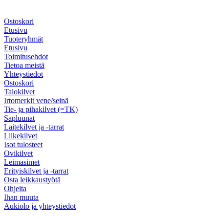
Ostoskori
Etusivu
Tuoteryhmät
Etusivu
Toimitusehdot
Tietoa meistä
Yhteystiedot
Ostoskori
Talokilvet
Irtomerkit vene/seinä
Tie- ja pihakilvet (=TK)
Sapluunat
Laitekilvet ja -tarrat
Liikekilvet
Isot tulosteet
Ovikilvet
Leimasimet
Erityiskilvet ja -tarrat
Osta leikkaustyötä
Ohjeita
Ihan muuta
Aukiolo ja yhteystiedot