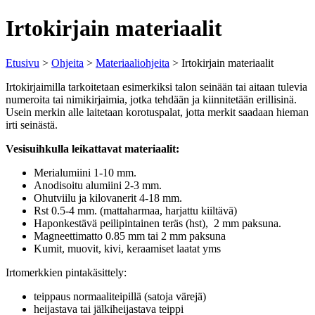
Irtokirjain materiaalit
Etusivu
>
Ohjeita
>
Materiaaliohjeita
> Irtokirjain materiaalit
Irtokirjaimilla tarkoitetaan esimerkiksi talon seinään tai aitaan tulevia
numeroita tai nimikirjaimia, jotka tehdään ja kiinnitetään erillisinä.
Usein merkin alle laitetaan korotuspalat, jotta merkit saadaan hieman
irti seinästä.
Vesisuihkulla leikattavat materiaalit:
Merialumiini 1-10 mm.
Anodisoitu alumiini 2-3 mm.
Ohutviilu ja kilovanerit 4-18 mm.
Rst 0.5-4 mm. (mattaharmaa, harjattu kiiltävä)
Haponkestävä peilipintainen teräs (hst), 2 mm paksuna.
Magneettimatto 0.85 mm tai 2 mm paksuna
Kumit, muovit, kivi, keraamiset laatat yms
Irtomerkkien pintakäsittely:
teippaus normaaliteipillä (satoja värejä)
heijastava tai jälkiheijastava teippi