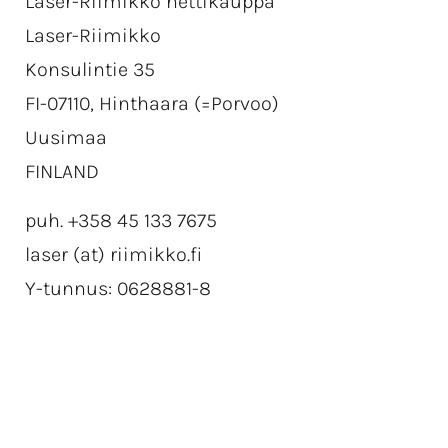
Laser-Riimikko nettikauppa
Laser-Riimikko
Konsulintie 35
FI-07110, Hinthaara (=Porvoo)
Uusimaa
FINLAND
puh. +358 45 133 7675
laser (at) riimikko.fi
Y-tunnus: 0628881-8