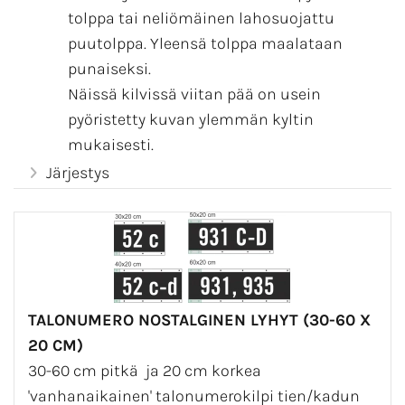
tolppa tai neliömäinen lahosuojattu
puutolppa. Yleensä tolppa maalataan
punaiseksi.
Näissä kilvissä viitan pää on usein
pyöristetty kuvan ylemmän kyltin
mukaisesti.
Viitta on 3 mm merialumiinia. Tukevuus
Järjestys
syntyy viitan ala ja yläreunassa olevien
valkeiden 3 mm paksujen alumiinisten
listojen avulla.
Nostalgiset kilvet ovat aina kaksipuolisia.
('TK-tiekilvet' kohdasta löydät normaalit
TALONUMERO NOSTALGINEN LYHYT (30-60 X
tiekilvet ja musta-valkeat, nuolikuviolliset
20 CM)
yksityistiekilvet. Talojen seiniin ja aitoihin
30-60 cm pitkä ja 20 cm korkea
kiinnitettävät kilvet löydät 'Talokilvet'-
'vanhanaikainen' talonumerokilpi tien/kadun