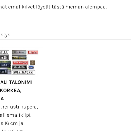
t emalikilvet löydät tästä hieman alempaa.
estys
ALI TALONIMI
 KORKEA,
RA
 reilusti kupera,
li emalikilpi.
s 16 cm ja