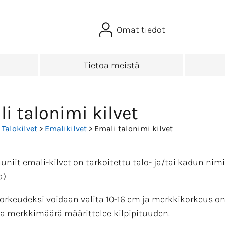
Omat tiedot
Tietoa meistä
i talonimi kilvet
>
Talokilvet
>
Emalikilvet
> Emali talonimi kilvet
niit emali-kilvet on tarkoitettu talo- ja/tai kadun nimik
a)
korkeudeksi voidaan valita 10-16 cm ja merkkikorkeus on 
va merkkimäärä määrittelee kilpipituuden.