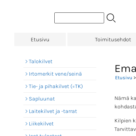
Etusivu
Toimitusehdot
Talokilvet
Emal
Irtomerkit vene/seinä
Etusivu
Tie- ja pihakilvet (=TK)
Nämä kau
Sapluunat
kohdast
Laitekilvet ja -tarrat
Kilpien 
Liikekilvet
Tarvitta