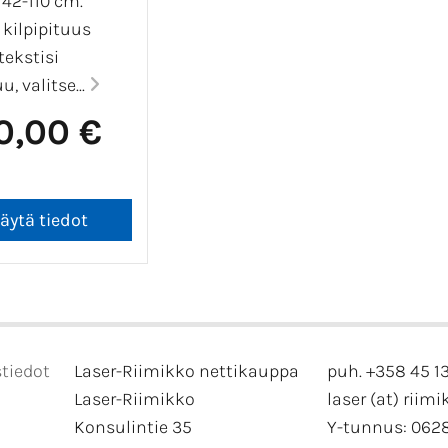
 42-110 cm.
 kilpipituus
tekstisi
, valitse...
0,00 €
tiedot
Laser-Riimikko nettikauppa
puh. +358 45 1
Laser-Riimikko
laser (at) riimi
Konsulintie 35
Y-tunnus: 062