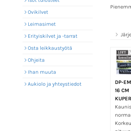
Isot tulosteet
Pienemmä
Ovikilvet
Leimasimet
Järj
Erityiskilvet ja -tarrat
Osta leikkaustyötä
Ohjeita
Ihan muuta
DP-EM
Aukiolo ja yhteystiedot
16 CM
KUPE
Kaunis,
normaa
Korkeu