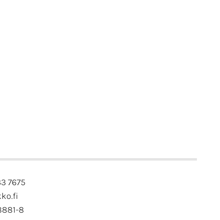
33 7675
kko.fi
8881-8