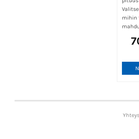
pituus
Valitse
mihin 
mahduu
7
Yhteys