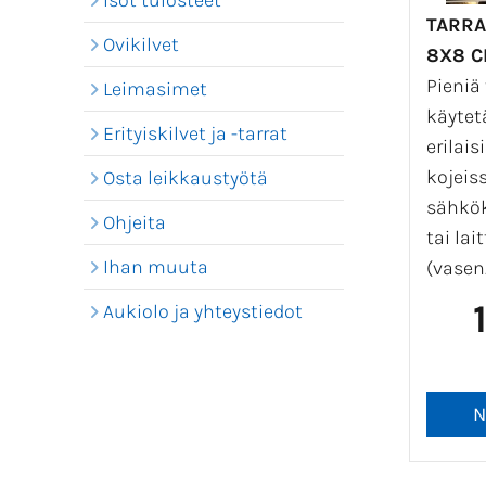
Isot tulosteet
TARRA
Ovikilvet
8X8 C
Pieniä 
Leimasimet
käytet
Erityiskilvet ja -tarrat
erilais
kojeis
Osta leikkaustyötä
sähkök
Ohjeita
tai la
Ihan muuta
(vasen.
Aukiolo ja yhteystiedot