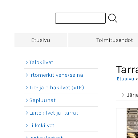
Etusivu
Toimitusehdot
Talokilvet
Tarr
Irtomerkit vene/seinä
Etusivu
Tie- ja pihakilvet (=TK)
Järj
Sapluunat
Laitekilvet ja -tarrat
Liikekilvet