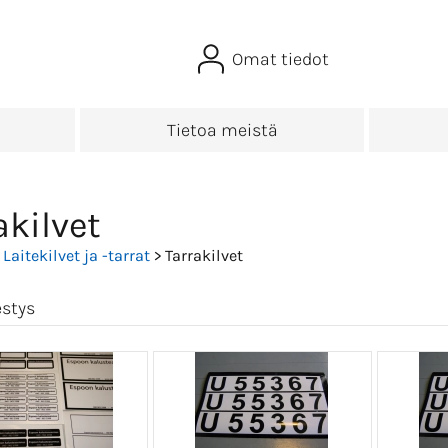
Omat tiedot
Tietoa meistä
akilvet
>
Laitekilvet ja -tarrat
> Tarrakilvet
estys