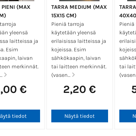
 PIENI (MAX
TARRA MEDIUM (MAX
TARRA
M)
15X15 CM)
40X40
tarroja
Pieniä tarroja
Pieniä 
ään yleensä
käytetään yleensä
käytet
issa laitteissa ja
erilaisissa laitteissa ja
erilais
sa. Esim
kojeissa. Esim
kojeis
aapin, laivan
sähkökaapin, laivan
sähkök
itteen merkinnät.
tai laitteen merkinnät.
tai lai
..
(vasen...
(vasen.
1,00 €
2,20 €